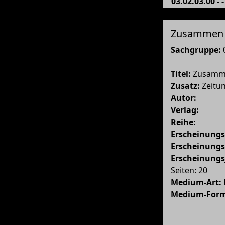
03.02.03.00 
Zusammen
Sachgruppe:
Titel:
Zusamm
Zusatz:
Zeitun
Autor:
Verlag:
Reihe:
Erscheinungs
Erscheinung
Erscheinungs
Seiten: 20
Medium-Art:
Medium-For