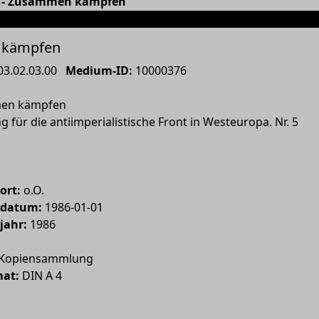
- - - Zusammen kämpfen
 kämpfen
03.02.03.00
Medium-ID:
10000376
en kämpfen
g für die antiimperialistische Front in Westeuropa. Nr. 5
ort:
o.O.
sdatum:
1986-01-01
jahr:
1986
Kopiensammlung
mat:
DIN A 4